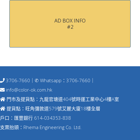
AD BOX INFO
#2
3706-7660
｜✆ Whatsapp：
3706-7660
｜
info@color-ok.com.hk
門巿及提貨點：九龍官塘道404號時運工業中心4樓A室
提貨點：旺角彌敦道579號艾麗大廈18樓全層
戶口：匯豐銀行 614-034353-838
支票抬頭：Rhema Engineering Co. Ltd.