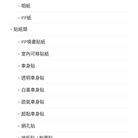
相紙
PP紙
貼紙類
PP噴畫貼紙
室內可移貼紙
車身貼
透明車身貼
白墨車身貼
疏氣車身貼
超黏車身貼
網孔貼
地板貼 / 枱面貼