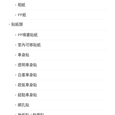
相紙
PP紙
貼紙類
PP噴畫貼紙
室內可移貼紙
車身貼
透明車身貼
白墨車身貼
疏氣車身貼
超黏車身貼
網孔貼
地板貼 / 枱面貼