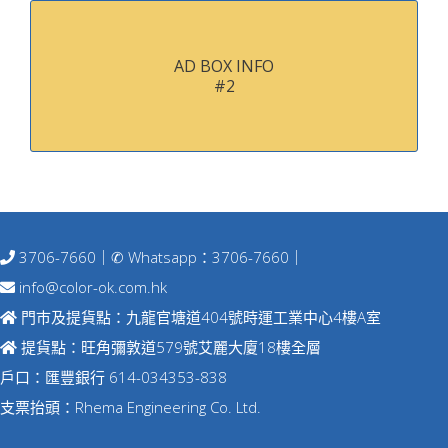
AD BOX INFO
#2
3706-7660
｜✆ Whatsapp：
3706-7660
｜
info@color-ok.com.hk
門巿及提貨點：九龍官塘道404號時運工業中心4樓A室
提貨點：旺角彌敦道579號艾麗大廈18樓全層
戶口：匯豐銀行 614-034353-838
支票抬頭：Rhema Engineering Co. Ltd.