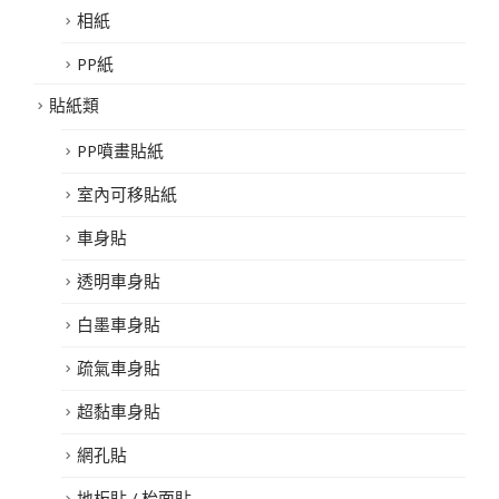
相紙
PP紙
貼紙類
PP噴畫貼紙
室內可移貼紙
車身貼
透明車身貼
白墨車身貼
疏氣車身貼
超黏車身貼
網孔貼
地板貼 / 枱面貼