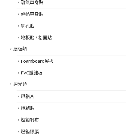
疏氣車身貼
超黏車身貼
網孔貼
地板貼 / 枱面貼
展板類
Foamboard展板
PVC纖維板
透光類
燈箱片
燈箱貼
燈箱帆布
燈箱膠膜