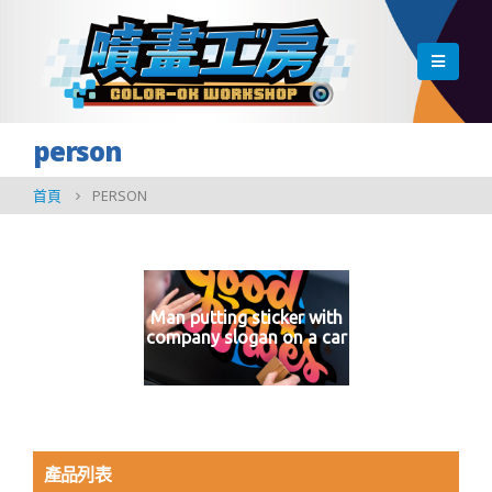
person
首頁
PERSON
Man putting sticker with
company slogan on a car
產品列表