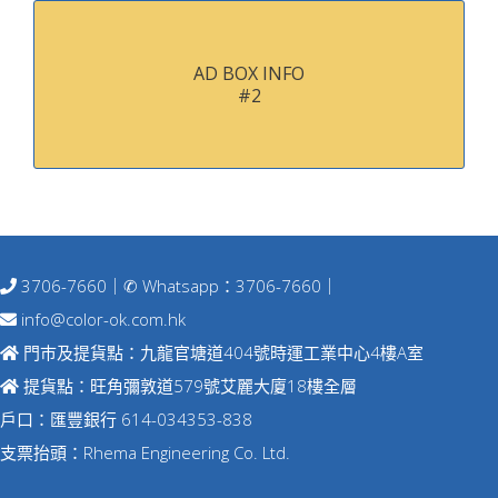
AD BOX INFO
#2
3706-7660
｜✆ Whatsapp：
3706-7660
｜
info@color-ok.com.hk
門巿及提貨點：九龍官塘道404號時運工業中心4樓A室
提貨點：旺角彌敦道579號艾麗大廈18樓全層
戶口：匯豐銀行 614-034353-838
支票抬頭：Rhema Engineering Co. Ltd.