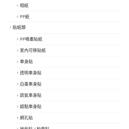
相紙
PP紙
貼紙類
PP噴畫貼紙
室內可移貼紙
車身貼
透明車身貼
白墨車身貼
疏氣車身貼
超黏車身貼
網孔貼
地板貼 / 枱面貼