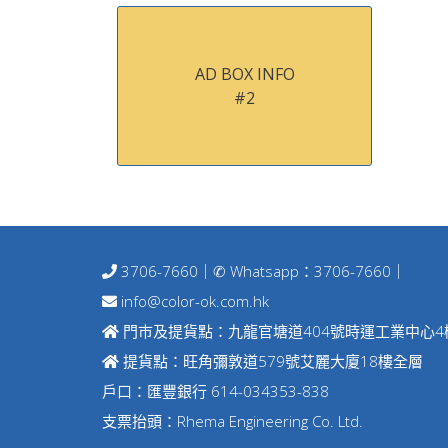
AD BOX INFO
#2
3706-7660
｜✆ Whatsapp：
3706-7660
｜
info@color-ok.com.hk
門巿及提貨點：九龍官塘道404號時運工業中心4
提貨點：旺角彌敦道579號艾麗大廈18樓全層
戶口：匯豐銀行 614-034353-838
支票抬頭：Rhema Engineering Co. Ltd.