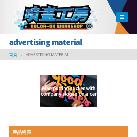
advertising material
首頁
ADVERTISING MATERIAL
Man putting sticker with
company slogan on a car
產品列表