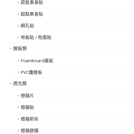
疏氣車身貼
超黏車身貼
網孔貼
地板貼 / 枱面貼
展板類
Foamboard展板
PVC纖維板
透光類
燈箱片
燈箱貼
燈箱帆布
燈箱膠膜