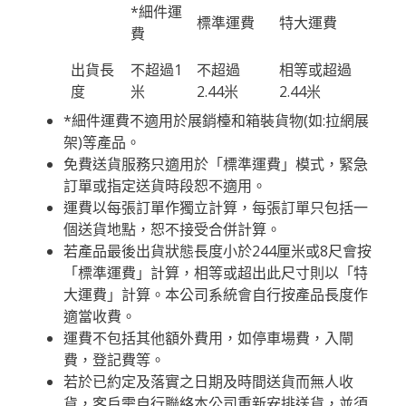
*細件運
標準運費
特大運費
費
出貨長
不超過1
不超過
相等或超過
度
米
2.44米
2.44米
*細件運費不適用於展銷檯和箱裝貨物(如:拉網展
架)等產品。
免費送貨服務只適用於「標準運費」模式，緊急
訂單或指定送貨時段恕不適用。
運費以每張訂單作獨立計算，每張訂單只包括一
個送貨地點，恕不接受合併計算。
若產品最後出貨狀態長度小於244厘米或8尺會按
「標準運費」計算，相等或超出此尺寸則以「特
大運費」計算。本公司系統會自行按產品長度作
適當收費。
運費不包括其他額外費用，如停車場費，入閘
費，登記費等。
若於已約定及落實之日期及時間送貨而無人收
貨，客戶需自行聯絡本公司重新安排送貨，並須