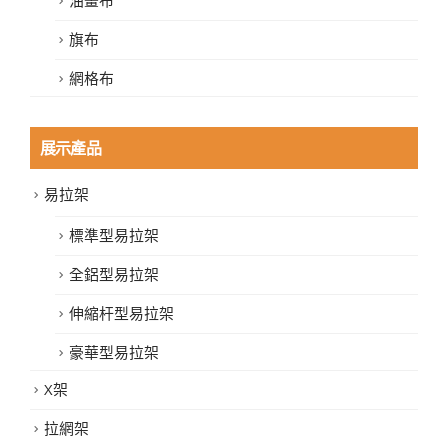
旗布
網格布
展示產品
易拉架
標準型易拉架
全鋁型易拉架
伸縮杆型易拉架
豪華型易拉架
X架
拉網架