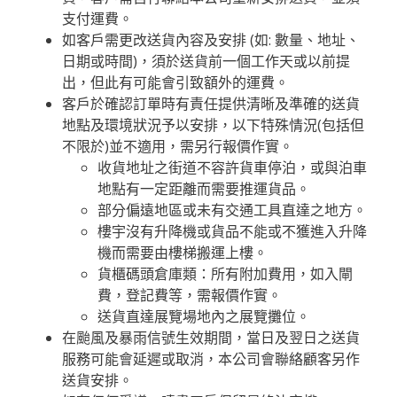
支付運費。
如客戶需更改送貨內容及安排 (如: 數量、地址、
日期或時間)，須於送貨前一個工作天或以前提
出，但此有可能會引致額外的運費。
客戶於確認訂單時有責任提供清晰及準確的送貨
地點及環境狀況予以安排，以下特殊情況(包括但
不限於)並不適用，需另行報價作實。
收貨地址之街道不容許貨車停泊，或與泊車
地點有一定距離而需要推運貨品。
部分偏遠地區或未有交通工具直達之地方。
樓宇沒有升降機或貨品不能或不獲進入升降
機而需要由樓梯搬運上樓。
貨櫃碼頭倉庫類：所有附加費用，如入閘
費，登記費等，需報價作實。
送貨直達展覽場地內之展覽攤位。
在颱風及暴雨信號生效期間，當日及翌日之送貨
服務可能會延遲或取消，本公司會聯絡顧客另作
送貨安排。